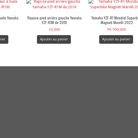
huile Yamaha
Repose-pied arrière gauche Yamaha
Yamaha YZF-R1 Mondial Superb
M
YZF-R1M de 2018
Magneti Marelli 2022
10,00
€
99 500,00
€
nier
Ajouter au panier
Ajouter au panier