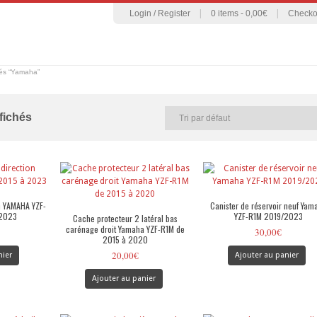
Login / Register
|
0 items -
0,00
€
|
Checko
iés “Yamaha”
ffichés
n YAMAHA YZF-
Canister de réservoir neuf Yam
 2023
YZF-R1M 2019/2023
Cache protecteur 2 latéral bas
carénage droit Yamaha YZF-R1M de
30,00
€
2015 à 2020
20,00
€
nier
Ajouter au panier
Ajouter au panier