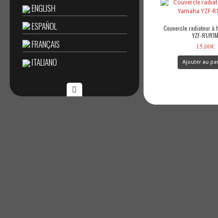
ENGLISH
ESPAÑOL
Couvercle radiateur à 
YZF-R1/R1
FRANÇAIS
15,00
€
ITALIANO
Ajouter au pa