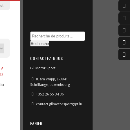
ut
Recherche
CONTACTEZ-NOUS
Gil Motor Sport
8. am Wapp, L-3841
aha
Schifflange, Luxembourg
+352 26 55 34 36
contact.gilmotorsport@pt.lu
PANIER