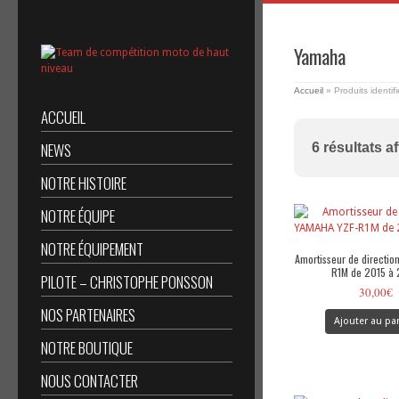
Yamaha
Accueil
»
Produits identif
ACCUEIL
NEWS
6 résultats a
NOTRE HISTOIRE
NOTRE ÉQUIPE
NOTRE ÉQUIPEMENT
Amortisseur de directio
R1M de 2015 à
PILOTE – CHRISTOPHE PONSSON
30,00
€
NOS PARTENAIRES
Ajouter au pa
NOTRE BOUTIQUE
NOUS CONTACTER