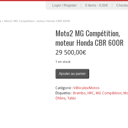
Login / Register
|
0 items -
0,00
€
|
Checko
s
»
Moto2 MG Compétition, moteur Honda CBR 600R
Moto2 MG Compétition,
moteur Honda CBR 600R
29 500,00
€
1 en stock
quantité
Ajouter au panier
de
Moto2
MG
Catégorie :
Véhicules/Motos
Compétition,
Étiquettes :
Brembo
,
HRC
,
MG Compétition
,
Mo
moteur
Öhlins
,
Taléo
Honda
CBR
600R