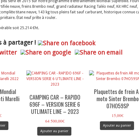
s peu servi en 2015 sur notre programme d’entraînement Mondial Superbike. Four
rtifiée neuve, freins Brembo neuf, grand radiateur Racing Taléo neuf, Kit HRC neuf, 
omplète titane neuve, 143 kg tous pleins fait sauf carburant, historique connue c
riétaire. État neuf prête à rouler.
érable soit 25.214 €ht.
 à partager !
 Mondial
Plaquettes de frein 
CAMPING CAR – RAPIDO
i Marelli
moto Sinter Brembo
696F – VERSION SERIE 6
07HO59SP
UTLIMATE LINE – 2023
€
15,00
€
64 500,00
€
nier
Ajouter au panier
Ajouter au panier