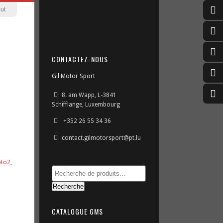
ut
CONTACTEZ-NOUS
Gil Motor Sport
8. am Wapp, L-3841
Schifflange, Luxembourg
+352 26 55 34 36
contact.gilmotorsport@pt.lu
to2
,
Recherche
CATALOGUE GMS