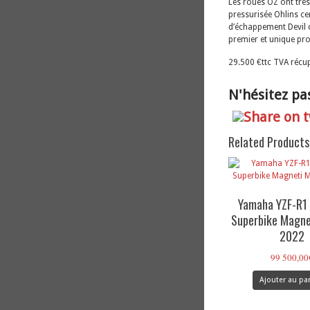
Les roues OZ ont trè
pressurisée Ohlins ce
d’échappement Devil c
premier et unique prop
29.500 €ttc TVA récup
N'hésitez pas
Related Products
Yamaha YZF-R1
Superbike Magnet
2022
99 500,00
Ajouter au pa