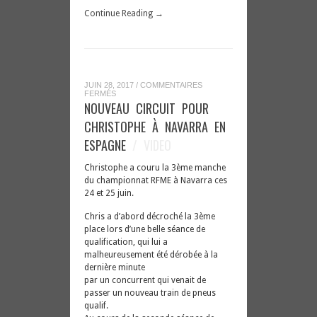
Continue Reading →
JUIN 28, 2017
/
COMMENTAIRES
SUR
FERMÉS
NOUVEAU
NOUVEAU CIRCUIT POUR
CIRCUIT
POUR
CHRISTOPHE À NAVARRA EN
CHRISTOPHE
À
ESPAGNE
/ VIDEO
NAVARRA
EN
ESPAGNE
Christophe a couru la 3ème manche
du championnat RFME à Navarra ces
24 et 25 juin.
Chris a d’abord décroché la 3ème
place lors d’une belle séance de
qualification, qui lui a
malheureusement été dérobée à la
dernière minute
par un concurrent qui venait de
passer un nouveau train de pneus
qualif.