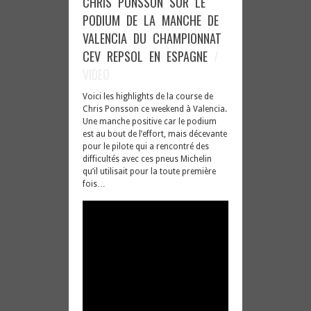
CHRIS PONSSON SUR LE
PONSSON
SUR
PODIUM DE LA MANCHE DE
LE
PODIUM
VALENCIA DU CHAMPIONNAT
DE
LA
CEV REPSOL EN ESPAGNE
/
MANCHE
DE
VIDEO
VALENCIA
DU
CHAMPIONNAT
CEV
Voici les highlights de la course de
REPSOL
Chris Ponsson ce weekend à Valencia.
EN
ESPAGNE
Une manche positive car le podium
est au bout de l’effort, mais décevante
pour le pilote qui a rencontré des
difficultés avec ces pneus Michelin
qu’il utilisait pour la toute première
fois…