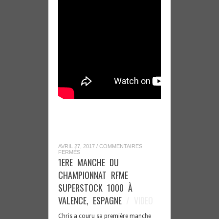
AVRIL 27, 2017
/
COMMENTAIRES
SUR
FERMÉS
1ERE
1ERE MANCHE DU
MANCHE
DU
CHAMPIONNAT RFME
CHAMPIONNAT
RFME
SUPERSTOCK 1000 À
SUPERSTOCK
1000
VALENCE, ESPAGNE
/ VIDEO
À
VALENCE,
ESPAGNE
Chris a couru sa première manche