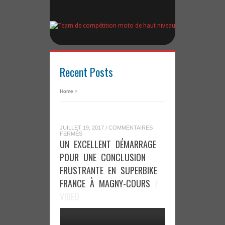
Recent Posts
Home
»
JUILLET 19, 2017
/
COMMENTAIRES
SUR
FERMÉS
UN
UN EXCELLENT DÉMARRAGE
EXCELLENT
DÉMARRAGE
POUR UNE CONCLUSION
POUR
UNE
FRUSTRANTE EN SUPERBIKE
CONCLUSION
FRUSTRANTE
FRANCE À MAGNY-COURS
/
EN
SUPERBIKE
VIDEO
FRANCE
À
MAGNY-
COURS