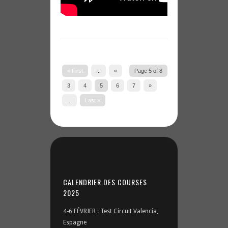
« First
...
«
Page 5 of 8
3
4
5
6
7
»
...
Last »
CALENDRIER DES COURSES
2025
4-6 FÉVRIER : Test Circuit Valencia,
Espagne