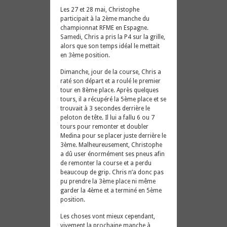
BARCELONE
Les 27 et 28 mai, Christophe
participait à la 2ème manche du
championnat RFME en Espagne.
Samedi, Chris a pris la P4 sur la grille,
alors que son temps idéal le mettait
en 3ème position.
Dimanche, jour de la course, Chris a
raté son départ et a roulé le premier
tour en 8ème place. Après quelques
tours, il a récupéré la 5ème place et se
trouvait à 3 secondes derrière le
peloton de tête. Il lui a fallu 6 ou 7
tours pour remonter et doubler
Medina pour se placer juste derrière le
3ème. Malheureusement, Christophe
a dû user énormément ses pneus afin
de remonter la course et a perdu
beaucoup de grip. Chris n’a donc pas
pu prendre la 3ème place ni même
garder la 4ème et a terminé en 5ème
position.
Les choses vont mieux cependant,
vivement la prochaine manche à