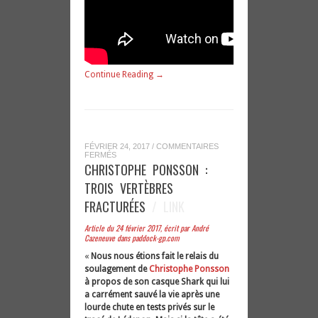
Continue Reading →
FÉVRIER 24, 2017
/
COMMENTAIRES
SUR
FERMÉS
CHRISTOPHE
CHRISTOPHE PONSSON :
PONSSON
:
TROIS VERTÈBRES
TROIS
VERTÈBRES
FRACTURÉES
/ LINK
FRACTURÉES
Article du 24 février 2017, écrit par André
Cazeneuve dans paddock-gp.com
«
Nous nous étions fait le relais du
soulagement de
Christophe Ponsson
à propos de son casque Shark qui lui
a carrément sauvé la vie après une
lourde chute en tests privés sur le