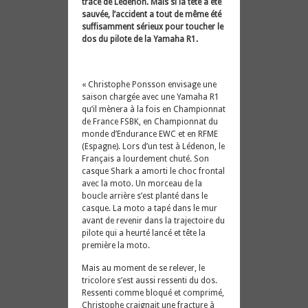
tracé de Lédenon. Mais si la tête a été
sauvée, l’accident a tout de même été
suffisamment sérieux pour toucher le
dos du pilote de la Yamaha R1.
« Christophe Ponsson envisage une
saison chargée avec une Yamaha R1
qu’il mènera à la fois en Championnat
de France FSBK, en Championnat du
monde d’Endurance EWC et en RFME
(Espagne). Lors d’un test à Lédenon, le
Français a lourdement chuté. Son
casque Shark a amorti le choc frontal
avec la moto. Un morceau de la
boucle arrière s’est planté dans le
casque. La moto a tapé dans le mur
avant de revenir dans la trajectoire du
pilote qui a heurté lancé et tête la
première la moto.
Mais au moment de se relever, le
tricolore s’est aussi ressenti du dos.
Ressenti comme bloqué et comprimé,
Christophe craignait une fracture à