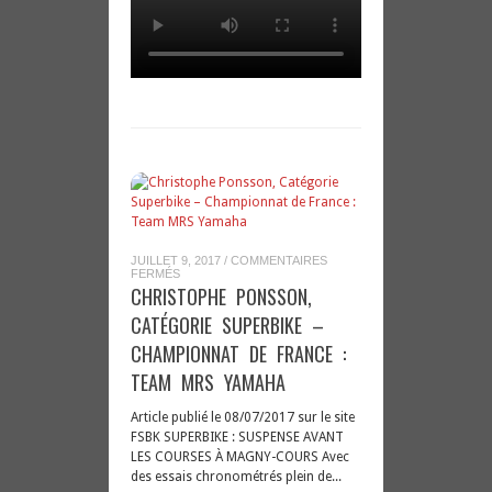
JUILLET 9, 2017
/
COMMENTAIRES
SUR
FERMÉS
CHRISTOPHE
CHRISTOPHE PONSSON,
PONSSON,
CATÉGORIE
CATÉGORIE SUPERBIKE –
SUPERBIKE
–
CHAMPIONNAT DE FRANCE :
CHAMPIONNAT
DE
TEAM MRS YAMAHA
FRANCE
:
TEAM
Article publié le 08/07/2017 sur le site
MRS
YAMAHA
FSBK SUPERBIKE : SUSPENSE AVANT
LES COURSES À MAGNY-COURS Avec
des essais chronométrés plein de...