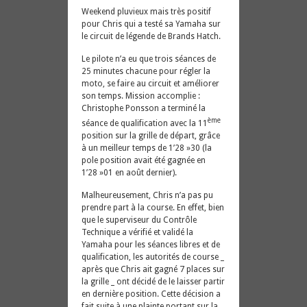
Weekend pluvieux mais très positif
pour Chris qui a testé sa Yamaha sur
le circuit de légende de Brands Hatch.
Le pilote n’a eu que trois séances de
25 minutes chacune pour régler la
moto, se faire au circuit et améliorer
son temps. Mission accomplie :
Christophe Ponsson a terminé la
ème
séance de qualification avec la 11
position sur la grille de départ, grâce
à un meilleur temps de 1’28 »30 (la
pole position avait été gagnée en
1’28 »01 en août dernier).
Malheureusement, Chris n’a pas pu
prendre part à la course. En effet, bien
que le superviseur du Contrôle
Technique a vérifié et validé la
Yamaha pour les séances libres et de
qualification, les autorités de course _
après que Chris ait gagné 7 places sur
la grille _ ont décidé de le laisser partir
en dernière position. Cette décision a
fait suite à une plainte portant sur la