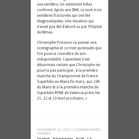
une vertèbre. Un sentiment hélas
confirmé. Après une IRM, ce sont trois
vertèbres fracturées qui ont été
diagnostiquées. Une situation qui
n’avait pas été d’abord vu par l’hôpital
de Nîmes.
Christophe Ponsson va passer une
scintigraphie et ce n’est qu’ensuite que
l’on pourra connaître de son
indisponibilité. Cependant il est
désormais certain que Christophe ne
pourra pas participer, à la première
manche du Championnat de France
Superbike au Mans fin mars, aux 24h
du Mans et à la première manche de
Superbike RFME de Valencia prévu les
21, 22 et 23 Avril prochains. »
NOVEMBRE 24, 2016
/
COMMENTAIRES
SUR
FERMÉS
CHRIS