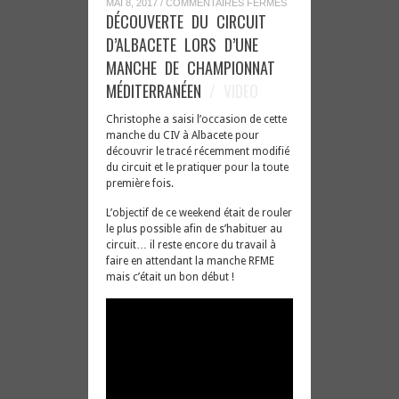
SUR
MAI 8, 2017
/
COMMENTAIRES FERMÉS
DÉCOUVERTE
DÉCOUVERTE DU CIRCUIT
DU
CIRCUIT
D’ALBACETE LORS D’UNE
D’ALBACETE
LORS
MANCHE DE CHAMPIONNAT
D’UNE
MANCHE
MÉDITERRANÉEN
/ VIDEO
DE
CHAMPIONNAT
MÉDITERRANÉEN
Christophe a saisi l’occasion de cette
manche du CIV à Albacete pour
découvrir le tracé récemment modifié
du circuit et le pratiquer pour la toute
première fois.
L’objectif de ce weekend était de rouler
le plus possible afin de s’habituer au
circuit… il reste encore du travail à
faire en attendant la manche RFME
mais c’était un bon début !